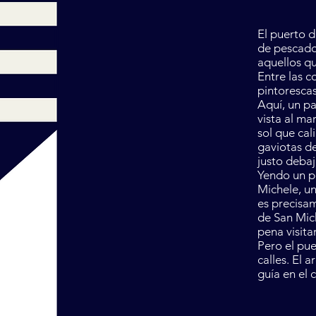
El puerto d
de pescador
aquellos qu
Entre las c
pintorescas
Aquí, un pa
vista al ma
sol que cal
gaviotas de
justo debaj
Yendo un po
Michele, un
es precisa
de San Mich
pena visitar
Pero el pue
calles. El 
guía en el 