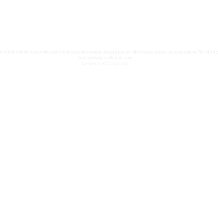
ritti di tale marchio sono vincolati e non possono essere utlizzati per un altri scopi e senza l'autorizzazione.Per info e 
marinadisciacca@gmail.com
Created by
CCO-Group