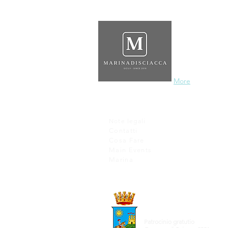
El Somos
El puerto deportivo
que es un verdade
centro histórico c
aquellos que, desd
More
Note legali
Contatti
Cosa Fare
Main Events
Marina
Patrocinio gratutio