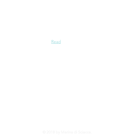
 de Sciacca incluye toda la ciudad,
ro pueblo de pescadores, con un
on vistas al mar y acogiendo a todos
.
Read
e el mar, llegan a sus muelles
Suscríbete
inmediato 
© 2018 by Marina di Sciacca.