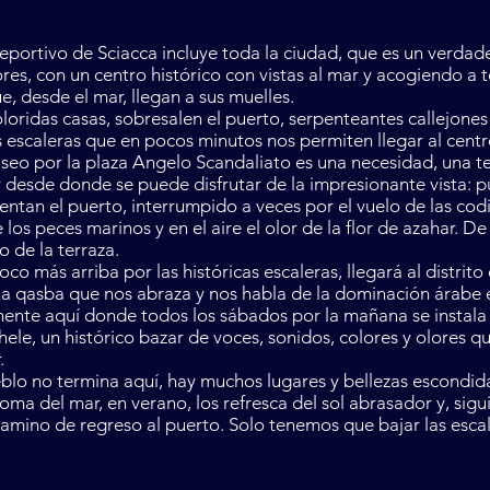
eportivo de Sciacca incluye toda la ciudad, que es un verda
es, con un centro histórico con vistas al mar y acogiendo a 
e, desde el mar, llegan a sus muelles.
oloridas casas, sobresalen el puerto, serpenteantes callejones
 escaleras que en pocos minutos nos permiten llegar al centro
seo por la plaza Angelo Scandaliato es una necesidad, una t
r desde donde se puede disfrutar de la impresionante vista: 
ientan el puerto, interrumpido a veces por el vuelo de las cod
 los peces marinos y en el aire el olor de la flor de azahar. De
o de la terraza.
co más arriba por las históricas escaleras, llegará al distrito
a qasba que nos abraza y nos habla de la dominación árabe en
mente aquí donde todos los sábados por la mañana se instala
ele, un histórico bazar de voces, sonidos, colores y olores qu
.
blo no termina aquí, hay muchos lugares y bellezas escondida
aroma del mar, en verano, los refresca del sol abrasador y, sig
camino de regreso al puerto. Solo tenemos que bajar las escal