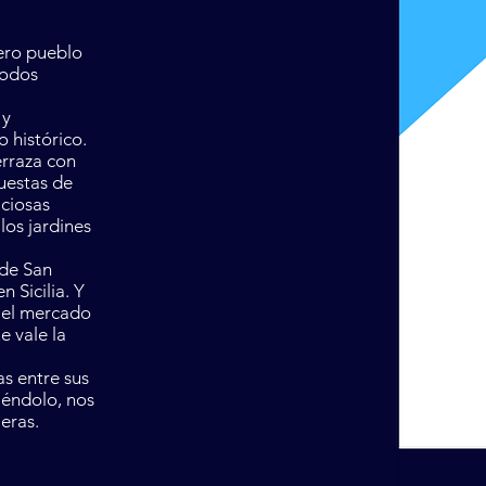
dero pueblo
todos
 y
 histórico.
erraza con
puestas de
iciosas
 los jardines
 de San
 Sicilia. Y
 el mercado
e vale la
s entre sus
uiéndolo, nos
eras.