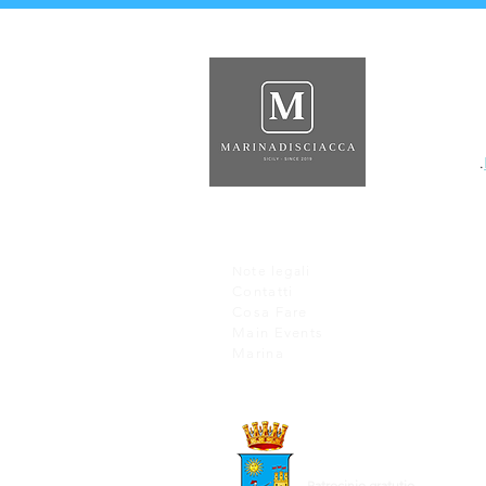
About Us
The Marina of Scia
a real fishing villa
the sea and welcom
.
arrive at its docks
.
Note legali
Contatti
Cosa Fare
Main Events
Marina
Patrocinio gratutio