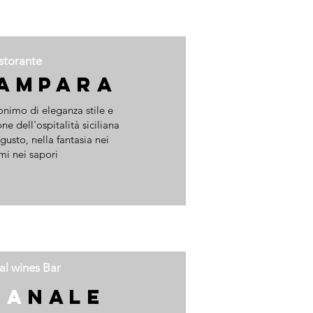
storante
AMPARA
nimo di eleganza stile e
e dell'ospitalità siciliana
l gusto, nella fantasia nei
mi nei sapori
al wines Bar
CA
NALE