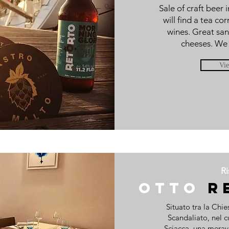
Sale of craft beer 
will find a tea co
wines. Great san
cheeses. We 
Vi
Ri
Otto
R
Situato tra la Chi
Scandaliato, nel c
Sciacca, una meravi