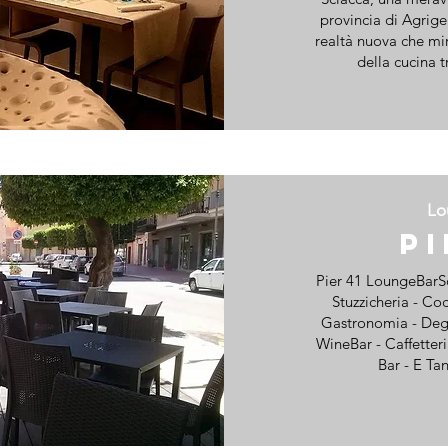
provincia di Agrige
realtà nuova che mira
della cucina t
Lo
P
Pier 41 LoungeBarSc
Stuzzicheria - Coc
Gastronomia - Degu
WineBar - Caffetteri
Bar - E Tan