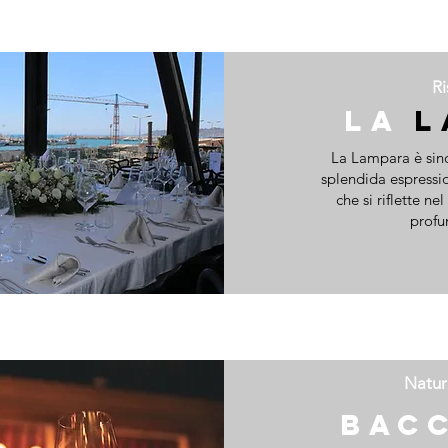
Ri
LA
L
La Lampara è sino
splendida espression
che si riflette ne
profu
Natur
BAC