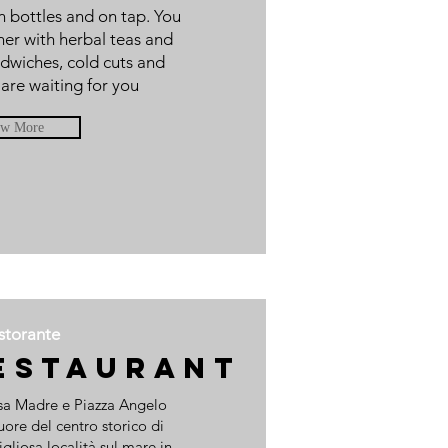
in bottles and on tap. You
rner with herbal teas and
dwiches, cold cuts and
are waiting for you
ew More
storante
estaurant
esa Madre e Piazza Angelo
uore del centro storico di
gliosa località sul mare in