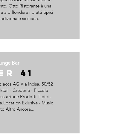
nto, Otto Ristorante è una
 a diffondere i piatti tipici
radizionale siciliana.
unge Bar
ier
41
iacca AG Via Incisa, 50/52
ktail - Creperia - Piccola
stazione Prodotti Tipici -
a.Location Exlusive - Music
to Altro Ancora...