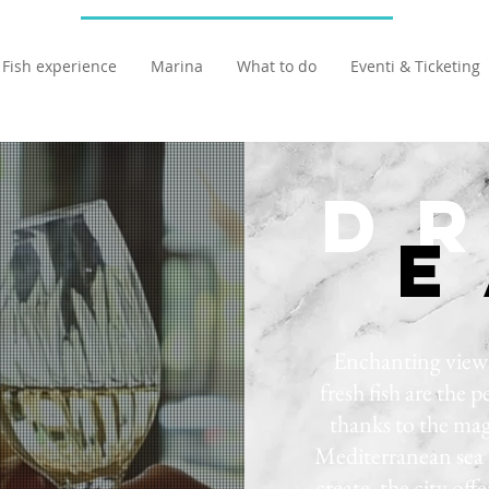
Fish experience
Marina
What to do
Eventi & Ticketing
Dr
E
Enchanting views
fresh fish are the 
thanks to the mag
Mediterranean sea 
create, the city off