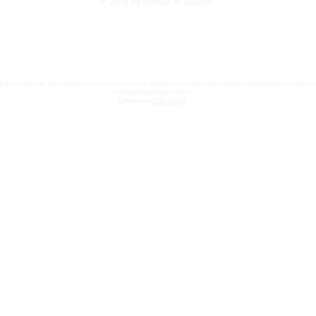
© 2018 by Marina di Sciacca.
ritti di tale marchio sono vincolati e non possono essere utlizzati per un altri scopi e senza l'autorizzazione.Per info e 
marinadisciacca@gmail.com
Created by
CCO-Group