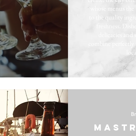
whose menus the 
to the quality ing
freshness. Dish
delicacies and 
combine perfectly 
loca
B
mast