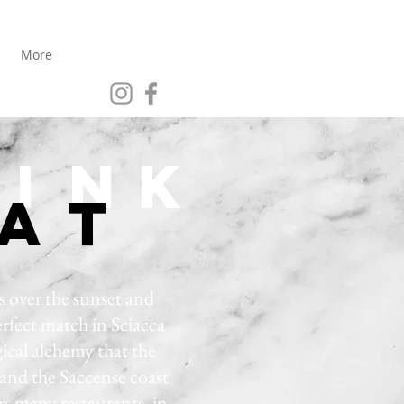
More
i
nk
at
 over the sunset and
perfect match in Sciacca
ical alchemy that the
and the Saccense coast
ers many restaurants, in