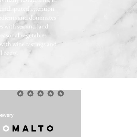
undisputed attention
redients and dominates
es with sea and land
seasonal vegetables
with wine tastings and
l beers.
rewery
ro
malto