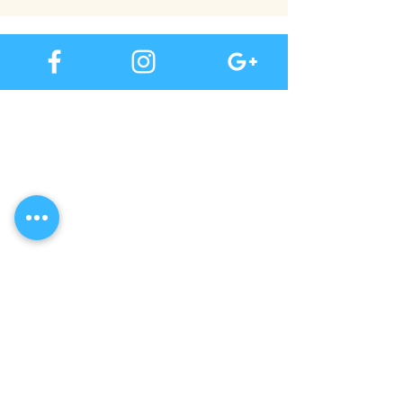
Iscriviti alla nostra mail list, per te subito offerte
buoni e tutte le news in anteprima
Questo mese tu sei il visitatore numero