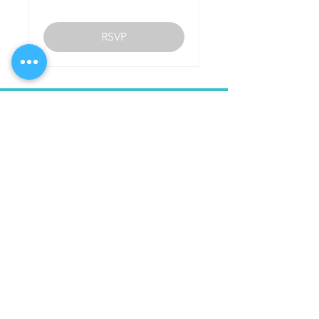
RSVP
Fai la tua spesa di Prodotti tipici,
sostenibili e del territorio di Sciacca,
scoprili
qui