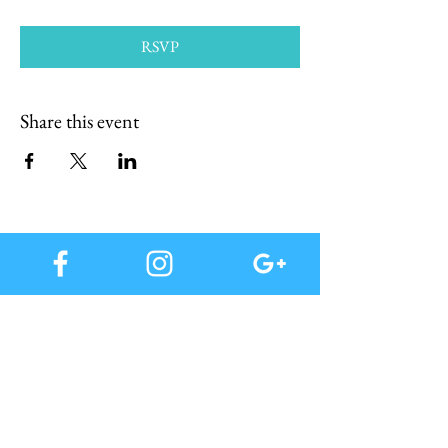
RSVP
Share this event
Subscribe to our mail list, for you immediately
good offers and all the news preview